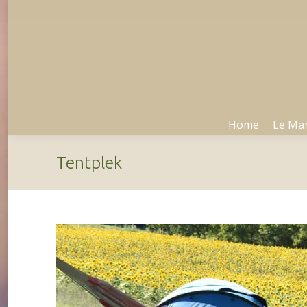
Home
Le Ma
Home
Le Ma
Tentplek