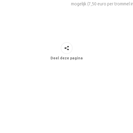
mogelijk (7,50 euro per trommel i
Deel deze pagina
NIEUWSBRIEF
 nog onbekend voor ons was maar die we
Al heel veel gezien van Italie, ma
angst, het mooie appartement, de rust, de
stek en veel gezelligheid. We n
de wegen die je kunt nemen. De weg naar
 de M. Sibillini waar de uitzichten