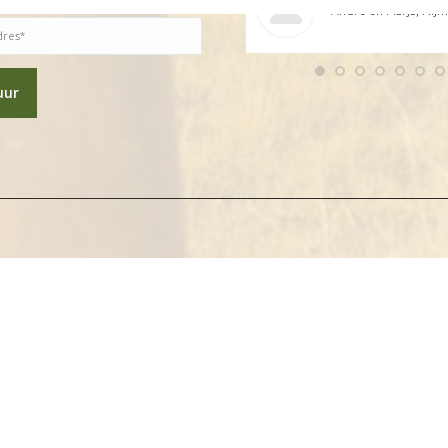
en. De weg naar Ascoli Piceno; een
Andre en Marja, Nij
n altijd de weg weer terug naar Sopra e