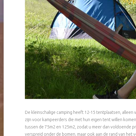
De kleinschalige camping heeft 12-15 tentplaatsen, alleen
zijn voor kampeerders die met hun eigen tent willen komen.
tussen de 75m2 en 125m2, zodat u meer dan voldoende priv
verspreid onder de bomen, maar ook aan de rand van het ve