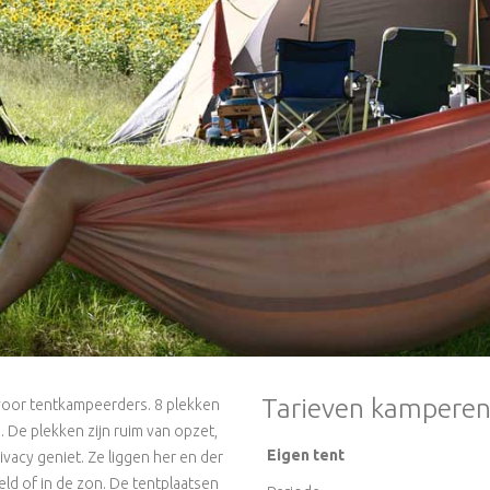
Tarieven kampere
 voor tentkampeerders.
8 plekken
 De plekken zijn ruim van opzet,
Eigen tent
acy geniet. Ze liggen her en der
ld of in de zon. De tentplaatsen