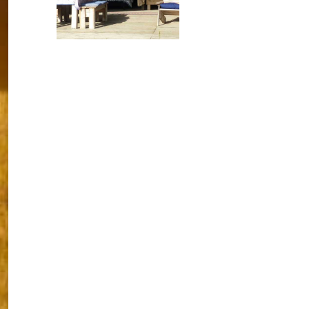
MONTELPARO
34
°
opra e Sotto’.
Vandaag verlaten we een wereld die een week geleden
 dat we zelfs de
nu veel beter kennen. Beneden; de zeer hartelijke ontv
ulle geholpen en
cappuccino’s en de gezelligheid. Boven: de verschillen
vullen, voor elk wat
de zee, waar zwemmen en vis eten heerlijk is, de weg naar