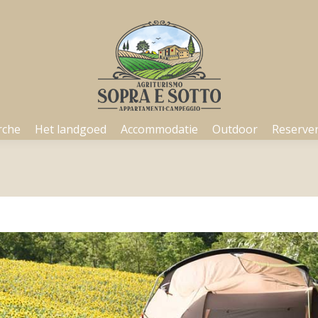
rche
Het landgoed
Accommodatie
Outdoor
Reserve
rche
Het landgoed
Accommodatie
Outdoor
Reserve