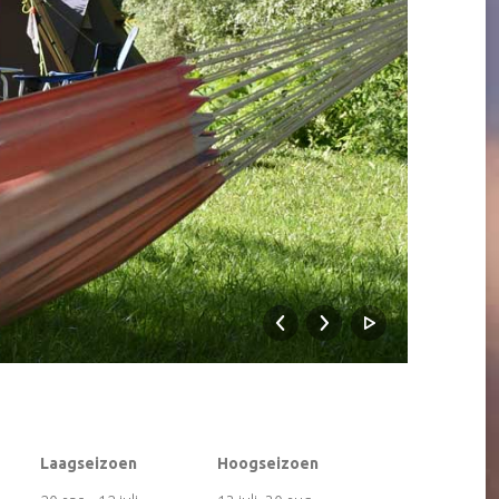
n
Laagseizoen
Hoogseizoen