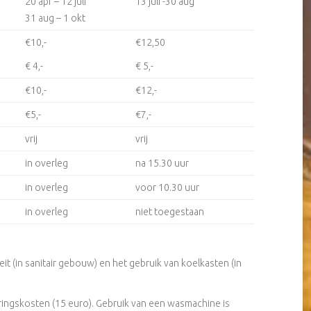
20 apr – 12 juli
13 juli -30 aug
31 aug – 1 okt
€10,-
€12,50
€ 4,-
€ 5,-
€10,-
€12,-
€5,-
€7,-
vrij
vrij
in overleg
na 15.30 uur
in overleg
voor 10.30 uur
in overleg
niet toegestaan
iteit (in sanitair gebouw) en het gebruik van koelkasten (in
eringskosten (15 euro). Gebruik van een wasmachine is