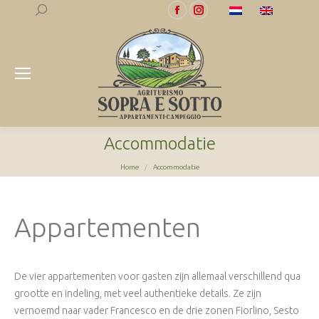
Search:
Facebook
Instagram
page
page
opens
opens
in
in
new
new
window
window
Accommodatie
Je bent hier:
Home
Accommodatie
Appartementen
De vier appartementen voor gasten zijn allemaal verschillend qua
grootte en indeling, met veel authentieke details.
Ze zijn
vernoemd naar vader Francesco en de drie zonen Fiorlino, Sesto