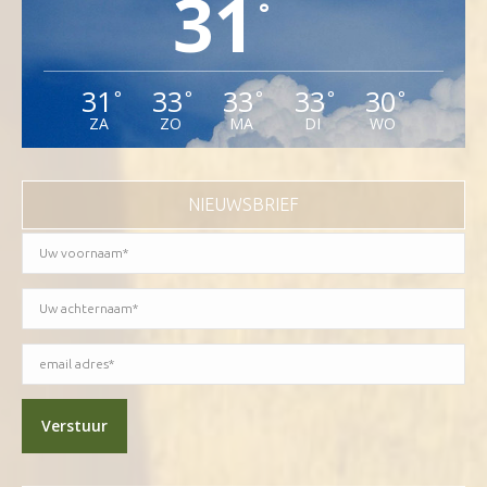
31
°
31
33
33
33
30
°
°
°
°
°
ZA
ZO
MA
DI
WO
NIEUWSBRIEF