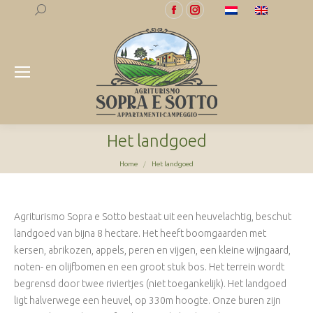
Search:
Facebook
Instagram
page
page
opens
opens
in
in
new
new
window
window
Het landgoed
Je bent hier:
Home
Het landgoed
Agriturismo Sopra e Sotto bestaat uit een heuvelachtig, beschut
landgoed van bijna 8 hectare.
Het heeft boomgaarden met
kersen, abrikozen, appels, peren en vijgen, een kleine wijngaard,
noten- en olijfbomen en een groot stuk bos. Het terrein wordt
begrensd door twee riviertjes (niet toegankelijk). Het landgoed
ligt halverwege een heuvel, op 330m hoogte. Onze buren zijn