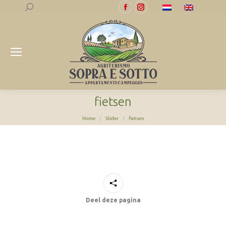
Search:
Facebook
Instagram
page
page
opens
opens
in
in
new
new
window
window
fietsen
Je bent hier:
Home
Slider
fietsen
Deel deze pagina