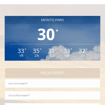
MONTELPARO
30
°
33
35
31
33
32
°
°
°
°
°
VR
ZA
ZO
MA
DI
NIEUWSBRIEF