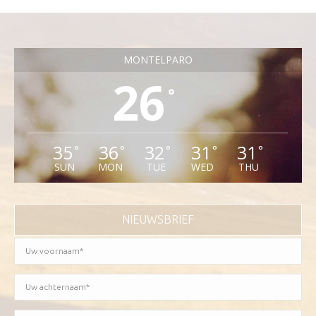
MONTELPARO
26
°
35
36
32
31
31
°
°
°
°
°
SUN
MON
TUE
WED
THU
NIEUWSBRIEF