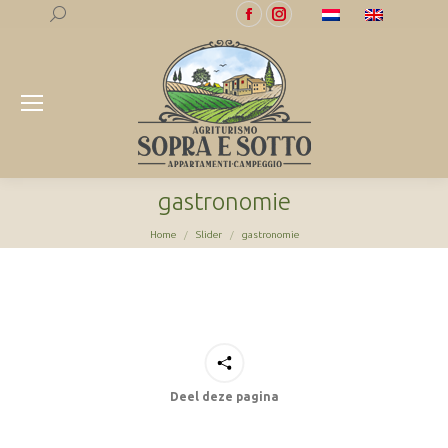
Search:
Facebook
Instagram
page
page
opens
opens
in
in
new
new
window
window
gastronomie
Je bent hier:
Home
Slider
gastronomie
Deel deze pagina