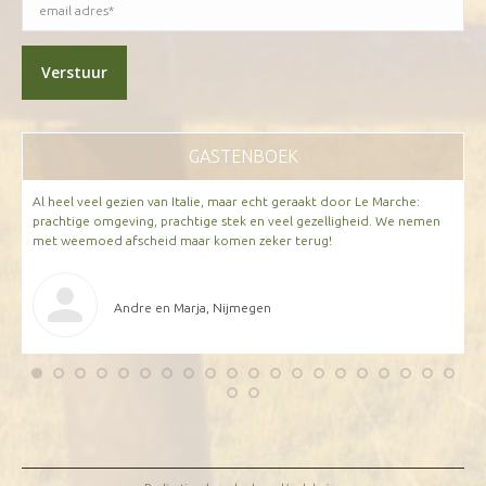
GASTENBOEK
Al heel veel gezien van Italie, maar echt geraakt door Le Marche:
W
n;
prachtige omgeving, prachtige stek en veel gezelligheid. We nemen
H
met weemoed afscheid maar komen zeker terug!
Andre en Marja, Nijmegen
an