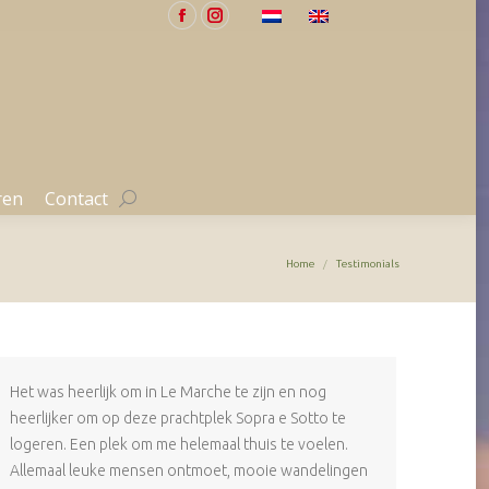
Facebook
Instagram
ren
Contact
Search:
page
page
opens
opens
in
in
new
new
window
window
ren
Contact
Search:
Je bent hier:
Home
Testimonials
Het was heerlijk om in Le Marche te zijn en nog
heerlijker om op deze prachtplek Sopra e Sotto te
logeren. Een plek om me helemaal thuis te voelen.
Allemaal leuke mensen ontmoet, mooie wandelingen