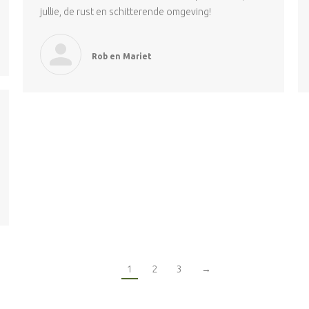
jullie, de rust en schitterende omgeving!
Rob en Mariet
1
2
3
→