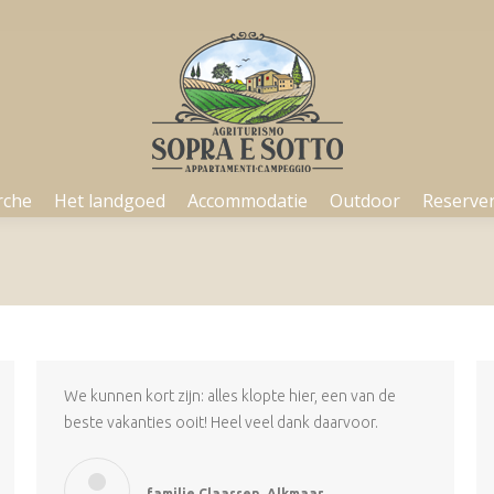
rche
Het landgoed
Accommodatie
Outdoor
Reserve
rche
Het landgoed
Accommodatie
Outdoor
Reserve
We kunnen kort zijn: alles klopte hier, een van de
beste vakanties ooit! Heel veel dank daarvoor.
familie Claassen, Alkmaar